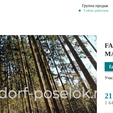
Группа продаж
Сейчас работаем
FA
МА
f
Учас
21
1 6