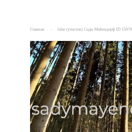
Главная
false (участок) Сады Майендорф ID 15079