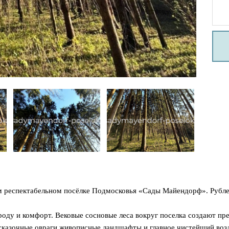
м респектабельном посёлке Подмосковья «Сады Майендорф». Рублев
рироду и комфорт. Вековые сосновые леса вокруг поселка создают 
, сказочные овраги живописные ландшафты и главное чистейший возд